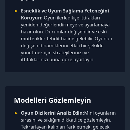
►
Esneklik ve Uyum Sağlama Yeteneğini
Koruyun:
Oyun ilerledikçe ittifakları
yeniden değerlendirmeye ve ayarlamaya
hazır olun. Durumlar değişebilir ve eski
müttefikler tehdit haline gelebilir. Oyunun
değişen dinamiklerini etkili bir şekilde
yönetmek için stratejilerinizi ve
ittifaklarınızı buna göre uyarlayın.
Modelleri Gözlemleyin
►
Oyun Dizilerini Analiz Edin:
Mini oyunların
sırasını ve sıklığını dikkatlice gözlemleyin.
Tekrarlayan kalıpları fark etmek, gelecek