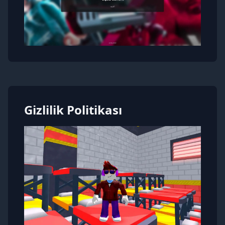
Gizlilik Politikası