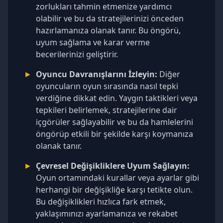
zorlukları tahmin etmenize yardımcı
olabilir ve bu da stratejilerinizi önceden
hazırlamanıza olanak tanır. Bu öngörü,
uyum sağlama ve karar verme
becerilerinizi geliştirir.
►
Oyuncu Davranışlarını İzleyin:
Diğer
oyuncuların oyun sırasında nasıl tepki
verdiğine dikkat edin. Yaygın taktikleri veya
tepkileri belirlemek, stratejilerine dair
içgörüler sağlayabilir ve bu da hamlelerini
öngörüp etkili bir şekilde karşı koymanıza
olanak tanır.
►
Çevresel Değişikliklere Uyum Sağlayın:
Oyun ortamındaki kurallar veya ayarlar gibi
herhangi bir değişikliğe karşı tetikte olun.
Bu değişiklikleri hızlıca fark etmek,
yaklaşımınızı ayarlamanıza ve rekabet