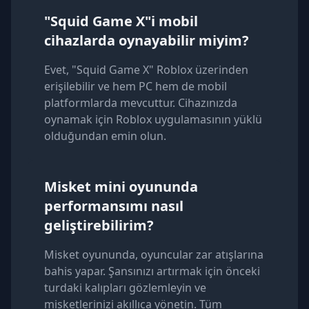
"Squid Game X"i mobil
cihazlarda oynayabilir miyim?
Evet, "Squid Game X" Roblox üzerinden
erişilebilir ve hem PC hem de mobil
platformlarda mevcuttur. Cihazınızda
oynamak için Roblox uygulamasının yüklü
olduğundan emin olun.
Misket mini oyununda
performansımı nasıl
geliştirebilirim?
Misket oyununda, oyuncular zar atışlarına
bahis yapar. Şansınızı artırmak için önceki
turdaki kalıpları gözlemleyin ve
misketlerinizi akıllıca yönetin. Tüm