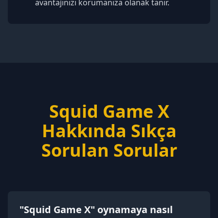
avantajınızı korumanıza olanak tanır.
Squid Game X
Hakkında Sıkça
Sorulan Sorular
"Squid Game X" oynamaya nasıl