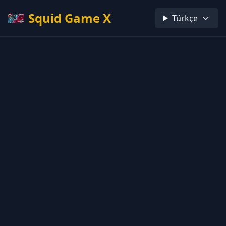
Squid Game X
Türkçe