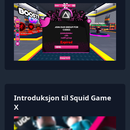
Introduksjon til Squid Game
X