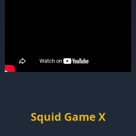
Squid Game X