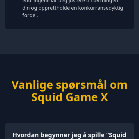
endringene lar deg justere tilnærmingen
din og opprettholde en konkurransedyktig
fordel.
Vanlige spørsmål om
Squid Game X
Hvordan begynner jeg å spille "Squid