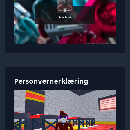
Personvernerklæring