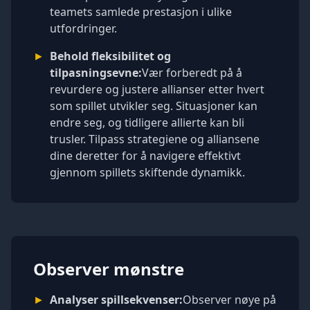
teamets samlede prestasjon i ulike
utfordringer.
►
Behold fleksibilitet og
tilpasningsevne:
Vær forberedt på å
revurdere og justere allianser etter hvert
som spillet utvikler seg. Situasjoner kan
endre seg, og tidligere allierte kan bli
trusler. Tilpass strategiene og alliansene
dine deretter for å navigere effektivt
gjennom spillets skiftende dynamikk.
Observer mønstre
►
Analyser spillsekvenser:
Observer nøye på