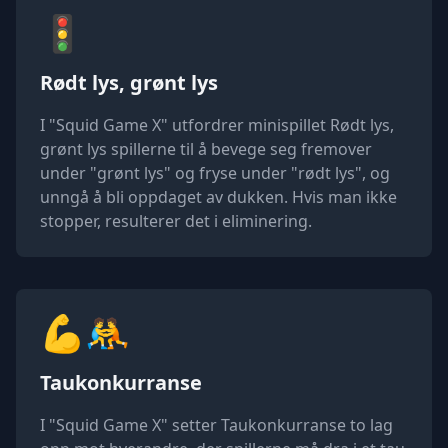
🚦
Rødt lys, grønt lys
I "Squid Game X" utfordrer minispillet Rødt lys,
grønt lys spillerne til å bevege seg fremover
under "grønt lys" og fryse under "rødt lys", og
unngå å bli oppdaget av dukken. Hvis man ikke
stopper, resulterer det i eliminering.
💪🤼
Taukonkurranse
I "Squid Game X" setter Taukonkurranse to lag