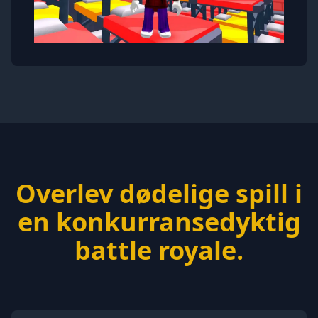
Overlev dødelige spill i
en konkurransedyktig
battle royale.