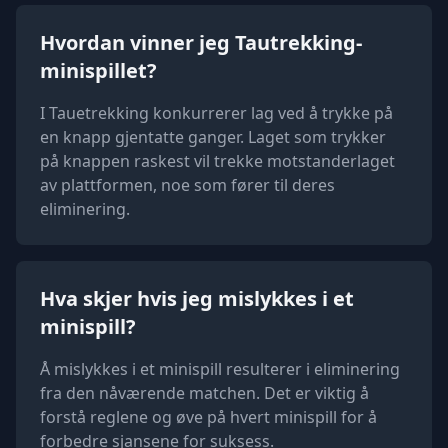
Hvordan vinner jeg Tautrekking-
minispillet?
I Tauetrekking konkurrerer lag ved å trykke på
en knapp gjentatte ganger. Laget som trykker
på knappen raskest vil trekke motstanderlaget
av plattformen, noe som fører til deres
eliminering.
Hva skjer hvis jeg mislykkes i et
minispill?
Å mislykkes i et minispill resulterer i eliminering
fra den nåværende matchen. Det er viktig å
forstå reglene og øve på hvert minispill for å
forbedre sjansene for suksess.