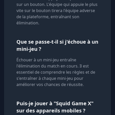
sur un bouton. L'équipe qui appuie le plus
vite sur le bouton tirera l'équipe adverse
de la plateforme, entraînant son
élimination.
Que se passe-t-il si j'échoue à un
mini-jeu ?
Échouer à un mini-jeu entraîne
l'élimination du match en cours. Il est
essentiel de comprendre les règles et de
s'entraîner à chaque mini-jeu pour
améliorer vos chances de réussite.
Puis-je jouer à "Squid Game X"
sur des appareils mobiles ?