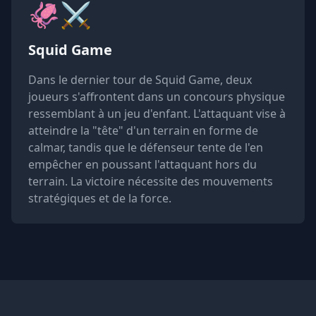
🦑⚔️
Squid Game
Dans le dernier tour de Squid Game, deux
joueurs s'affrontent dans un concours physique
ressemblant à un jeu d'enfant. L'attaquant vise à
atteindre la "tête" d'un terrain en forme de
calmar, tandis que le défenseur tente de l'en
empêcher en poussant l'attaquant hors du
terrain. La victoire nécessite des mouvements
stratégiques et de la force.