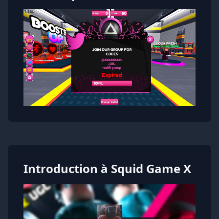
Introduction à Squid Game X