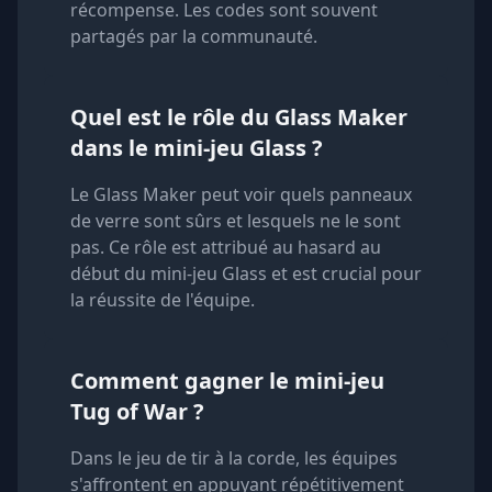
récompense. Les codes sont souvent
partagés par la communauté.
Quel est le rôle du Glass Maker
dans le mini-jeu Glass ?
Le Glass Maker peut voir quels panneaux
de verre sont sûrs et lesquels ne le sont
pas. Ce rôle est attribué au hasard au
début du mini-jeu Glass et est crucial pour
la réussite de l'équipe.
Comment gagner le mini-jeu
Tug of War ?
Dans le jeu de tir à la corde, les équipes
s'affrontent en appuyant répétitivement