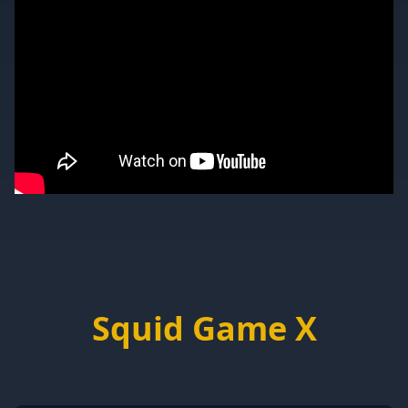
Squid Game X