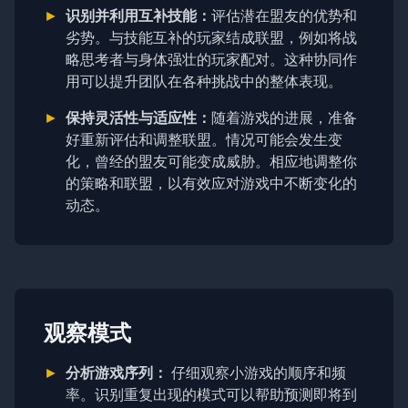
►
识别并利用互补技能：
评估潜在盟友的优势和
劣势。与技能互补的玩家结成联盟，例如将战
略思考者与身体强壮的玩家配对。这种协同作
用可以提升团队在各种挑战中的整体表现。
►
保持灵活性与适应性：
随着游戏的进展，准备
好重新评估和调整联盟。情况可能会发生变
化，曾经的盟友可能变成威胁。相应地调整你
的策略和联盟，以有效应对游戏中不断变化的
动态。
观察模式
►
分析游戏序列：
仔细观察小游戏的顺序和频
率。识别重复出现的模式可以帮助预测即将到