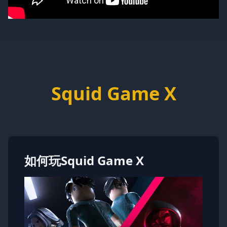
Squid Game X
如何玩Squid Game X