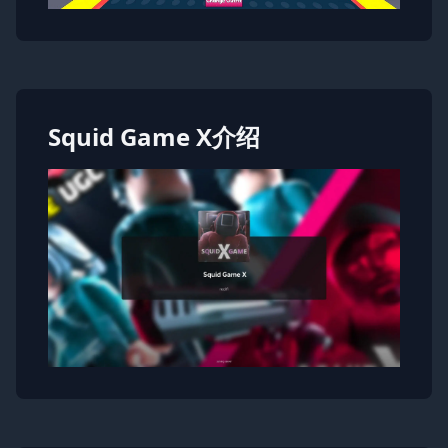
Squid Game X介绍