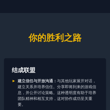
你的胜利之路
结成联盟
►
建立信任与开放沟通：
与其他玩家展开对话，
建立关系并培养信任。分享即将到来的游戏信
息，并公开讨论策略。这种透明度有助于培养
团队精神和相互支持，这对协作成功至关重
要。