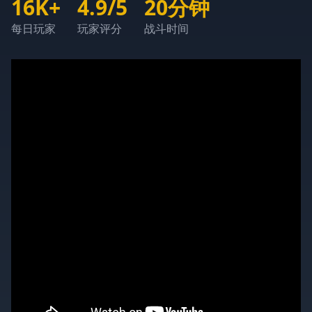
16K+
4.9/5
20分钟
每日玩家
玩家评分
战斗时间