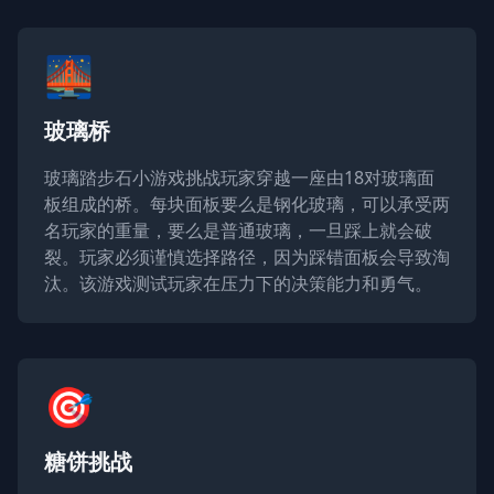
🌉
玻璃桥
玻璃踏步石小游戏挑战玩家穿越一座由18对玻璃面
板组成的桥。每块面板要么是钢化玻璃，可以承受两
名玩家的重量，要么是普通玻璃，一旦踩上就会破
裂。玩家必须谨慎选择路径，因为踩错面板会导致淘
汰。该游戏测试玩家在压力下的决策能力和勇气。
🎯
糖饼挑战