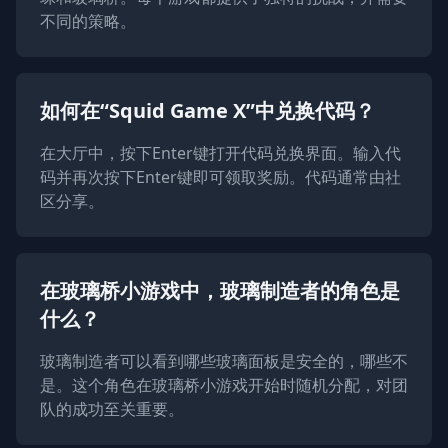
不同的策略。
如何在“Squid Game X”中兑换代码？
在大厅中，按下Enter键打开代码兑换界面。输入代
码并再次按下Enter键即可领取奖励。代码通常由社
区分享。
在玻璃桥小游戏中，玻璃制造者的角色是
什么？
玻璃制造者可以看到哪些玻璃面板是安全的，哪些不
是。这个角色在玻璃桥小游戏开始时随机分配，对团
队的成功至关重要。