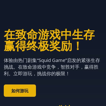
在致命游戏中生存
赢得终极奖励！
体验由热门剧集“Squid Game”启发的紧张生存
挑战。在致命游戏中竞争，智胜对手，赢得胜
利。立即游玩，挑战你的极限！
如何游玩