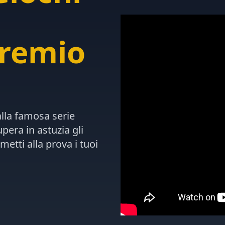
Premio
alla famosa serie
pera in astuzia gli
metti alla prova i tuoi