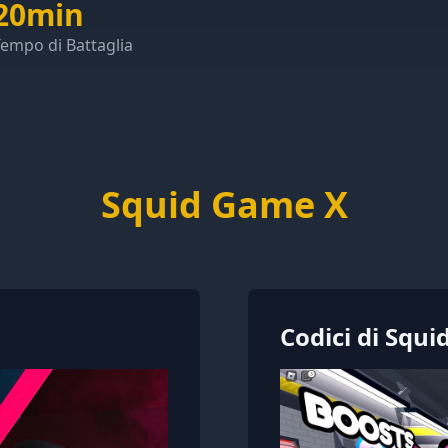
20min
empo di Battaglia
Squid Game X
Codici di Squ