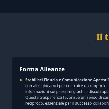
Il 
Forma Alleanze
►
Stabilisci Fiducia e Comunicazione Aperta:
con altri giocatori per costruire un rapporto d
informazioni sui prossimi giochi e discuti ape
Questa trasparenza favorisce un senso di c
reciproco, essenziale per il successo collabor