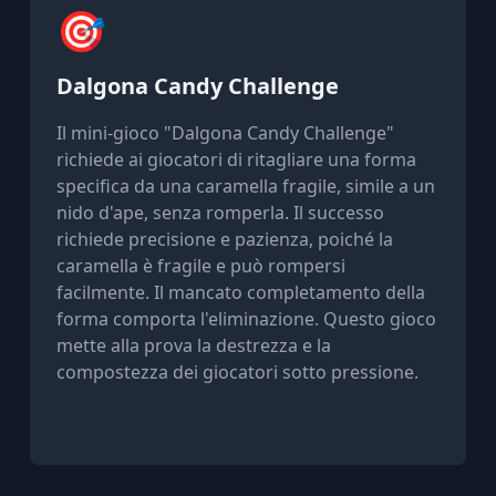
🎯
Dalgona Candy Challenge
Il mini-gioco "Dalgona Candy Challenge"
richiede ai giocatori di ritagliare una forma
specifica da una caramella fragile, simile a un
nido d'ape, senza romperla. Il successo
richiede precisione e pazienza, poiché la
caramella è fragile e può rompersi
facilmente. Il mancato completamento della
forma comporta l'eliminazione. Questo gioco
mette alla prova la destrezza e la
compostezza dei giocatori sotto pressione.