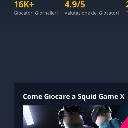
16K+
4.9/5
Giocatori Giornalieri
Valutazione dei Giocatori
T
Come Giocare a Squid Game X