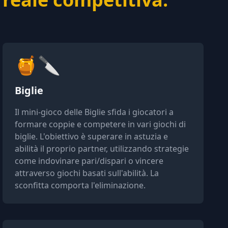
🍯🔪
Biglie
Il mini-gioco delle Biglie sfida i giocatori a
formare coppie e competere in vari giochi di
biglie. L'obiettivo è superare in astuzia e
abilità il proprio partner, utilizzando strategie
come indovinare pari/dispari o vincere
attraverso giochi basati sull'abilità. La
sconfitta comporta l'eliminazione.