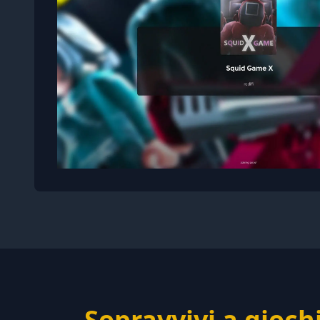
Sopravvivi a gioch