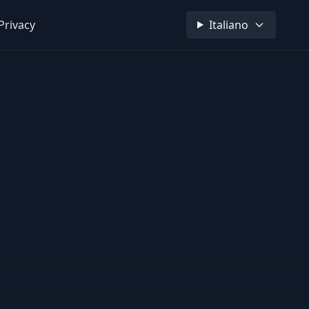
 Privacy
Italiano