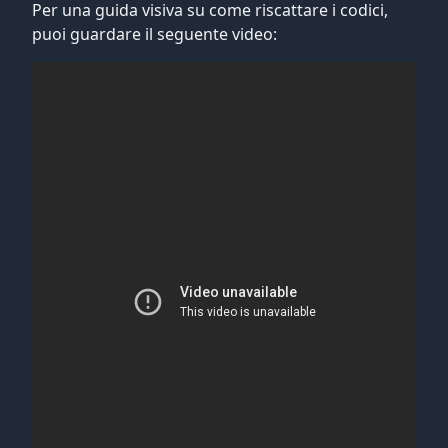
Per una guida visiva su come riscattare i codici,
puoi guardare il seguente video: