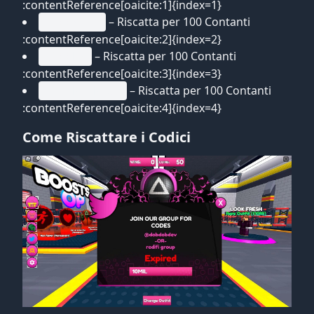
:contentReference[oaicite:1]{index=1}
– Riscatta per 100 Contanti
^100MIL^
:contentReference[oaicite:2]{index=2}
– Riscatta per 100 Contanti
$100K$
:contentReference[oaicite:3]{index=3}
– Riscatta per 100 Contanti
*100KLIKES*
:contentReference[oaicite:4]{index=4}
Come Riscattare i Codici