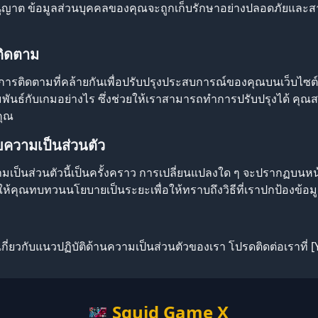
ญาต ข้อมูลส่วนบุคคลของคุณจะถูกเก็บรักษาอย่างปลอดภัยและสาม
ติดตาม
การติดตามที่คล้ายกันเพื่อปรับปรุงประสบการณ์ของคุณบนเว็บไซต์
ิสัมพันธ์กับเกมอย่างไร ซึ่งช่วยให้เราสามารถทำการปรับปรุงได้ คุณ
คุณ
ความเป็นส่วนตัว
ป็นส่วนตัวนี้เป็นครั้งคราว การเปลี่ยนแปลงใด ๆ จะปรากฏบนหน้าน
ำให้คุณทบทวนนโยบายเป็นระยะเพื่อให้ทราบถึงวิธีที่เราปกป้องข้อ
ี่ยวกับแนวปฏิบัติด้านความเป็นส่วนตัวของเรา โปรดติดต่อเราที่ 
Squid Game X