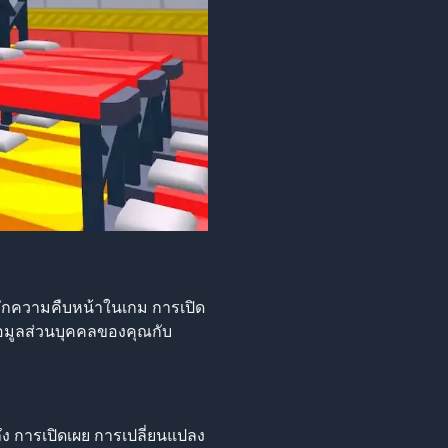
นทึกความคืบหน้าในเกม การเปิด
้อมูลส่วนบุคคลของคุณกับ
 การเปิดเผย การเปลี่ยนแปลง