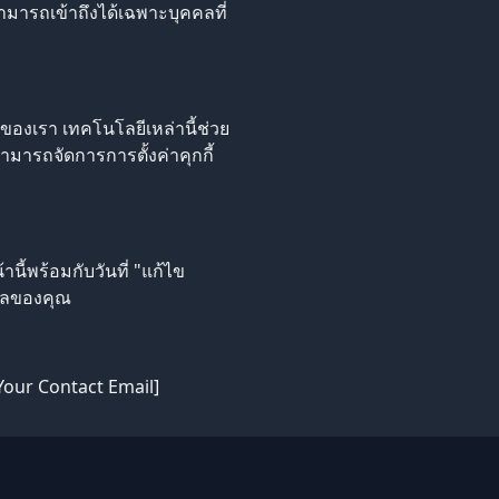
ารถเข้าถึงได้เฉพาะบุคคลที่
ของเรา เทคโนโลยีเหล่านี้ช่วย
สามารถจัดการการตั้งค่าคุกกี้
ี้พร้อมกับวันที่ "แก้ไข
มูลของคุณ
[Your Contact Email]