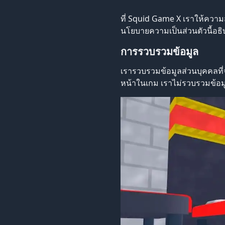
ที่ Squid Game X เราให้ความส
นโยบายความเป็นส่วนตัวนี้อธิ
การรวบรวมข้อมูล
เรารวบรวมข้อมูลส่วนบุคคลที่จ
หน้าในเกม เราไม่รวบรวมข้อมู