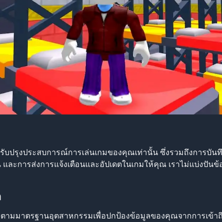
่อปรับปรุงประสบการณ์การเล่นเกมของคุณเท่านั้น ซึ่งรวมถึงการบั
น และการส่งการแจ้งเตือนและอัปเดตในเกมให้คุณ เราไม่แบ่งปันข
ล
ามมาตรฐานอุตสาหกรรมเพื่อปกป้องข้อมูลของคุณจากการเข้าถึง