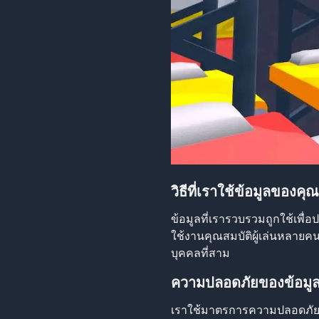
วิธีที่เราใช้ข้อมูลของคุณ
ข้อมูลที่เรารวบรวมถูกใช้เพื
ใช้งานคุณสมบัติผู้เล่นหลายค
บุคคลที่สาม
ความปลอดภัยของข้อมู
เราใช้มาตรการความปลอดภัยต