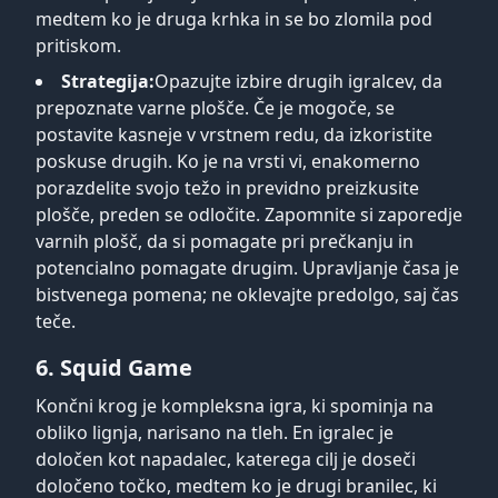
medtem ko je druga krhka in se bo zlomila pod
pritiskom.
Strategija:
Opazujte izbire drugih igralcev, da
prepoznate varne plošče. Če je mogoče, se
postavite kasneje v vrstnem redu, da izkoristite
poskuse drugih. Ko je na vrsti vi, enakomerno
porazdelite svojo težo in previdno preizkusite
plošče, preden se odločite. Zapomnite si zaporedje
varnih plošč, da si pomagate pri prečkanju in
potencialno pomagate drugim. Upravljanje časa je
bistvenega pomena; ne oklevajte predolgo, saj čas
teče.
6. Squid Game
Končni krog je kompleksna igra, ki spominja na
obliko lignja, narisano na tleh. En igralec je
določen kot napadalec, katerega cilj je doseči
določeno točko, medtem ko je drugi branilec, ki