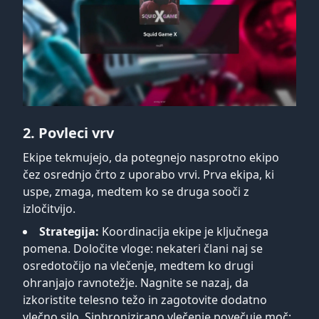
2. Povleci vrv
Ekipe tekmujejo, da potegnejo nasprotno ekipo
čez osrednjo črto z uporabo vrvi. Prva ekipa, ki
uspe, zmaga, medtem ko se druga sooči z
izločitvijo.
Strategija:
Koordinacija ekipe je ključnega
pomena. Določite vloge: nekateri člani naj se
osredotočijo na vlečenje, medtem ko drugi
ohranjajo ravnotežje. Nagnite se nazaj, da
izkoristite telesno težo in zagotovite dodatno
vlečno silo. Sinhronizirano vlečenje povečuje moč;