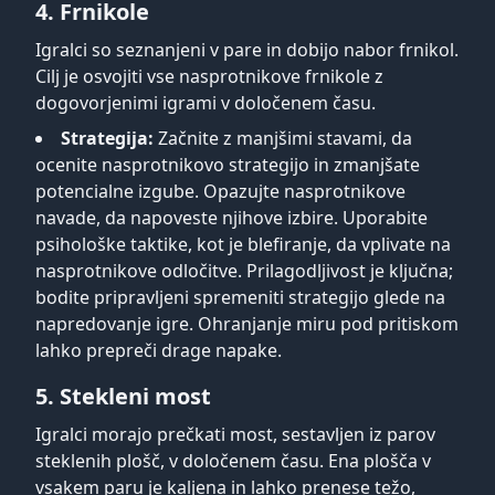
4. Frnikole
Igralci so seznanjeni v pare in dobijo nabor frnikol.
Cilj je osvojiti vse nasprotnikove frnikole z
dogovorjenimi igrami v določenem času.
Strategija:
Začnite z manjšimi stavami, da
ocenite nasprotnikovo strategijo in zmanjšate
potencialne izgube. Opazujte nasprotnikove
navade, da napoveste njihove izbire. Uporabite
psihološke taktike, kot je blefiranje, da vplivate na
nasprotnikove odločitve. Prilagodljivost je ključna;
bodite pripravljeni spremeniti strategijo glede na
napredovanje igre. Ohranjanje miru pod pritiskom
lahko prepreči drage napake.
5. Stekleni most
Igralci morajo prečkati most, sestavljen iz parov
steklenih plošč, v določenem času. Ena plošča v
vsakem paru je kaljena in lahko prenese težo,