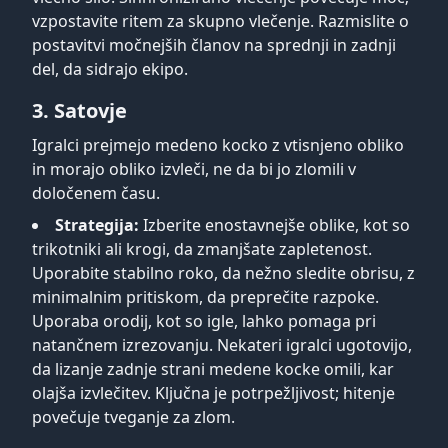
vzpostavite ritem za skupno vlečenje. Razmislite o
postavitvi močnejših članov na sprednji in zadnji
del, da sidrajo ekipo.
3. Satovje
Igralci prejmejo medeno kocko z vtisnjeno obliko
in morajo obliko izvleči, ne da bi jo zlomili v
določenem času.
Strategija:
Izberite enostavnejše oblike, kot so
trikotniki ali krogi, da zmanjšate zapletenost.
Uporabite stabilno roko, da nežno sledite obrisu, z
minimalnim pritiskom, da preprečite razpoke.
Uporaba orodij, kot so igle, lahko pomaga pri
natančnem izrezovanju. Nekateri igralci ugotovijo,
da lizanje zadnje strani medene kocke omili, kar
olajša izvlečitev. Ključna je potrpežljivost; hitenje
povečuje tveganje za zlom.