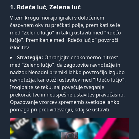
1. Rdeča luč, Zelena luč
V tem krogu morajo igralci v določenem
časovnem okviru prečkati polje, premikati se le
med "Zeleno lučjo" in takoj ustaviti med "Rdečo
lučjo". Premikanje med "Rdečo lučjo" povzroči
izločitev.
Strategija:
Ohranjajte enakomerno hitrost
med "Zeleno lučjo", da zagotovite ravnotežje in
nadzor. Nenadni premiki lahko povzročijo izgubo
ravnotežja, kar oteži ustavitev med "Rdečo lučjo".
Izogibajte se teku, saj povečuje tveganje
prekoračitve in neuspešne ustavitev pravočasno.
Opazovanje vzorcev sprememb svetlobe lahko
pomaga pri predvidevanju, kdaj se ustaviti.