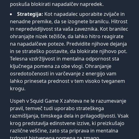
poskuša blokirati napadalčev napredek.
Strategija:
Kot napadalec uporabite zvijače in
nenadne premike, da se izognete branilcu. Hitrost
in nepredvidljivost sta vaša zaveznika. Kot branilec
ohranjajte nizek težišče, da lahko hitro reagirate
na napadalčeve poteze. Predvidite njihove dejanja
in se strateško postavite, da blokirate njihovo pot.
Telesna vzdržljivost in mentalna odpornost sta
ključnega pomena za obe vlogi. Ohranjanje
osredotočenosti in varčevanje z energijo vam
lahko prineseta prednost v tem visoko tveganem
krogu.
Uspeh v Squid Game X zahteva ne le razumevanje
pravil, temveč tudi uporabo strateškega
razmišljanja, timskega dela in prilagodljivosti. Vsak
krog predstavlja edinstvene izzive, ki preizkušajo
različne veščine, zato sta priprava in mentalna
trdnost bistvenega pomena za zmago.