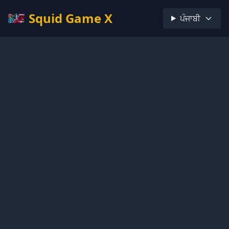
Squid Game X
ਪੰਜਾਬੀ