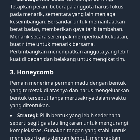
Tetapkan peran: beberapa anggota harus fokus
pada menarik, sementara yang lain menjaga
keseimbangan. Bersandar untuk memanfaatkan
berat badan, memberikan gaya tarik tambahan.
Menarik secara serempak memperkuat kekuatan;
buat ritme untuk menarik bersama.
Pertimbangkan menempatkan anggota yang lebih
kuat di depan dan belakang untuk mengikat tim.
3. Honeycomb
Pemain menerima permen madu dengan bentuk
yang tercetak di atasnya dan harus mengeluarkan
bentuk tersebut tanpa merusaknya dalam waktu
yang ditentukan.
Strategi:
Pilih bentuk yang lebih sederhana
seperti segitiga atau lingkaran untuk mengurangi
kompleksitas. Gunakan tangan yang stabil untuk
menelusuri garis dengan lembut, menerapkan