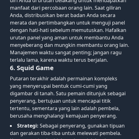
diri Anda di urutan belakang untuk mendapatkan
manfaat dari percobaan orang lain. Saat giliran
Anda, distribusikan berat badan Anda secara
merata dan pertimbangkan untuk menguji panel
dengan hati-hati sebelum memutuskan. Hafalkan
urutan panel yang aman untuk membantu Anda
menyeberang dan mungkin membantu orang lain.
Manajemen waktu sangat penting; jangan ragu
terlalu lama, karena waktu terus berjalan.
6. Squid Game
Putaran terakhir adalah permainan kompleks
yang menyerupai bentuk cumi-cumi yang
digambar di tanah. Satu pemain ditunjuk sebagai
penyerang, bertujuan untuk mencapai titik
tertentu, sementara yang lain adalah pembela,
berusaha menghalangi kemajuan penyerang.
Strategi:
Sebagai penyerang, gunakan tipuan
dan gerakan tiba-tiba untuk melewati pembela.