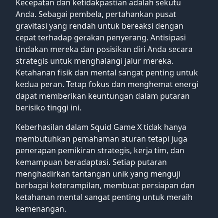
Kecepatan dan ketidakpastian adalah sekutu
Anda. Sebagai pembela, pertahankan pusat
gravitasi yang rendah untuk bereaksi dengan
cepat terhadap gerakan penyerang. Antisipasi
tindakan mereka dan posisikan diri Anda secara
strategis untuk menghalangi jalur mereka.
Ketahanan fisik dan mental sangat penting untuk
kedua peran. Tetap fokus dan menghemat energi
dapat memberikan keuntungan dalam putaran
berisiko tinggi ini.
Keberhasilan dalam Squid Game X tidak hanya
membutuhkan pemahaman aturan tetapi juga
penerapan pemikiran strategis, kerja tim, dan
kemampuan beradaptasi. Setiap putaran
menghadirkan tantangan unik yang menguji
berbagai keterampilan, membuat persiapan dan
ketahanan mental sangat penting untuk meraih
kemenangan.