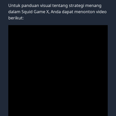
Untuk panduan visual tentang strategi menang
dalam Squid Game X, Anda dapat menonton video
berikut: